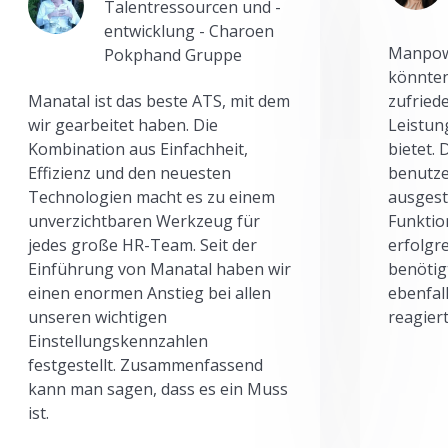
Talentressourcen und -
entwicklung - Charoen
Manpowe
Pokphand Gruppe
könnten
Manatal ist das beste ATS, mit dem
zufried
wir gearbeitet haben. Die
Leistun
Kombination aus Einfachheit,
bietet.
Effizienz und den neuesten
benutze
Technologien macht es zu einem
ausgesta
unverzichtbaren Werkzeug für
Funktio
jedes große HR-Team. Seit der
erfolgr
Einführung von Manatal haben wir
benötig
einen enormen Anstieg bei allen
ebenfal
unseren wichtigen
reagiert
Einstellungskennzahlen
festgestellt. Zusammenfassend
kann man sagen, dass es ein Muss
ist.