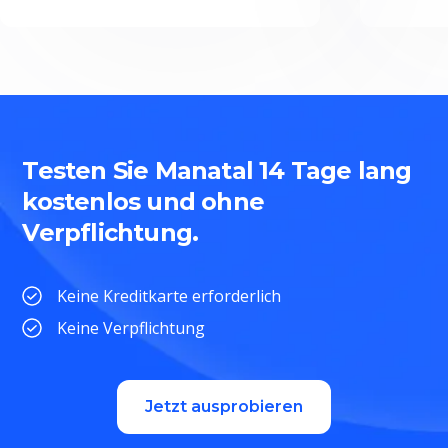
Testen Sie Manatal 14 Tage lang
kostenlos und ohne
Verpflichtung.
Keine Kreditkarte erforderlich
Keine Verpflichtung
Jetzt ausprobieren