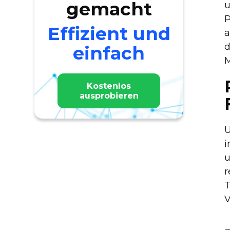
gemacht
u
P
Effizient und
a
d
einfach
M
Kostenlos
ausprobieren
U
i
u
r
T
V