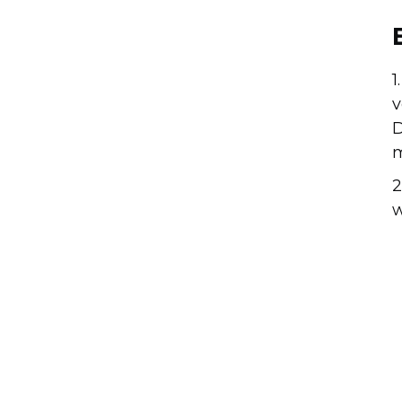
1
v
D
m
2
w