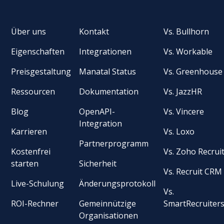
Über uns
Kontakt
Vs. Bullhorn
Eigenschaften
Integrationen
Vs. Workable
Preisgestaltung
Manatal Status
Vs. Greenhouse
Ressourcen
Dokumentation
Vs. JazzHR
Blog
OpenAPI-
Vs. Vincere
Integration
Karrieren
Vs. Loxo
Partnerprogramm
Kostenfrei
Vs. Zoho Recrui
starten
Sicherheit
Vs. Recruit CRM
Live-Schulung
Änderungsprotokoll
Vs.
ROI-Rechner
Gemeinnützige
SmartRecruiter
Organisationen