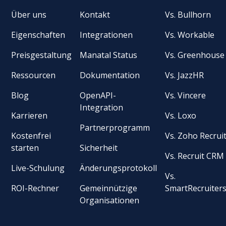
Über uns
Kontakt
Vs. Bullhorn
Eigenschaften
Integrationen
Vs. Workable
Preisgestaltung
Manatal Status
Vs. Greenhouse
Ressourcen
Dokumentation
Vs. JazzHR
Blog
OpenAPI-
Vs. Vincere
Integration
Karrieren
Vs. Loxo
Partnerprogramm
Kostenfrei
Vs. Zoho Recrui
starten
Sicherheit
Vs. Recruit CRM
Live-Schulung
Änderungsprotokoll
Vs.
ROI-Rechner
Gemeinnützige
SmartRecruiter
Organisationen