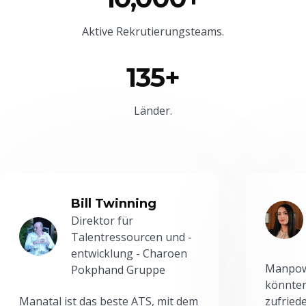
Aktive Rekrutierungsteams.
135+
Länder.
Bill Twinning
Direktor für
Talentressourcen und -
entwicklung - Charoen
Manpowe
Pokphand Gruppe
könnten
Manatal ist das beste ATS, mit dem
zufried