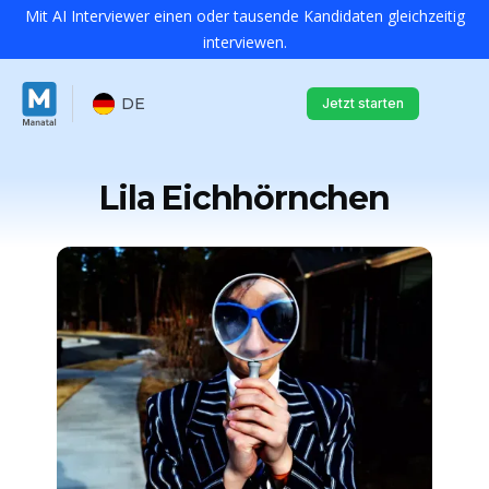
Mit AI Interviewer einen oder tausende Kandidaten gleichzeitig
interviewen.
DE
Jetzt starten
Lila Eichhörnchen