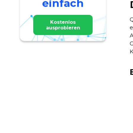
einfach
Q
Kostenlos
e
ausprobieren
A
G
K