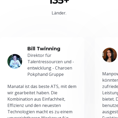
135+
Länder.
Bill Twinning
Direktor für
Talentressourcen und -
entwicklung - Charoen
Manpowe
Pokphand Gruppe
könnten
Manatal ist das beste ATS, mit dem
zufried
wir gearbeitet haben. Die
Leistun
Kombination aus Einfachheit,
bietet.
Effizienz und den neuesten
benutze
Technologien macht es zu einem
ausgesta
unverzichtbaren Werkzeug für
Funktio