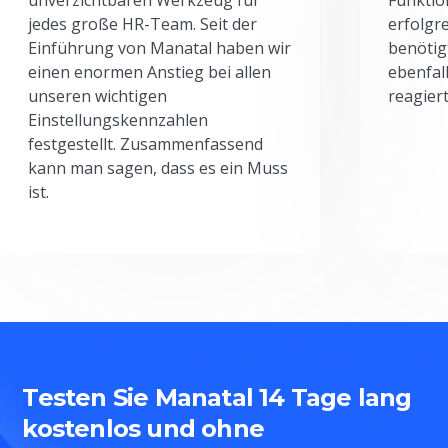
jedes große HR-Team. Seit der
erfolgr
Einführung von Manatal haben wir
benötig
einen enormen Anstieg bei allen
ebenfal
unseren wichtigen
reagiert
Einstellungskennzahlen
festgestellt. Zusammenfassend
kann man sagen, dass es ein Muss
ist.
Testen Sie Manatal 14 Tage lang
kostenlos und ohne