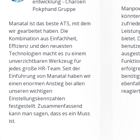
entwicklung - Charoen
Manpowe
Pokphand Gruppe
könnten
Manatal ist das beste ATS, mit dem
zufried
wir gearbeitet haben. Die
Leistun
Kombination aus Einfachheit,
bietet.
Effizienz und den neuesten
benutze
Technologien macht es zu einem
ausgesta
unverzichtbaren Werkzeug für
Funktio
jedes große HR-Team. Seit der
erfolgr
Einführung von Manatal haben wir
benötig
einen enormen Anstieg bei allen
ebenfal
unseren wichtigen
reagiert
Einstellungskennzahlen
festgestellt. Zusammenfassend
kann man sagen, dass es ein Muss
ist.