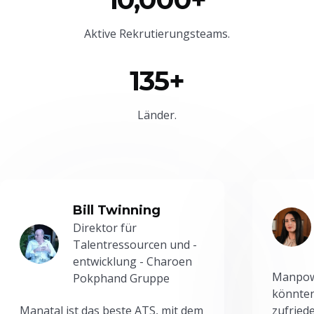
Aktive Rekrutierungsteams.
135+
Länder.
Bill Twinning
Direktor für
Talentressourcen und -
entwicklung - Charoen
Manpowe
Pokphand Gruppe
könnten
Manatal ist das beste ATS, mit dem
zufried