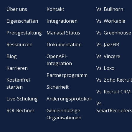
Über uns
Kontakt
Vs. Bullhorn
Eigenschaften
Integrationen
Vs. Workable
Preisgestaltung
Manatal Status
Vs. Greenhouse
Ressourcen
Dokumentation
Vs. JazzHR
Blog
OpenAPI-
Vs. Vincere
Integration
Karrieren
Vs. Loxo
Partnerprogramm
Kostenfrei
Vs. Zoho Recrui
starten
Sicherheit
Vs. Recruit CRM
Live-Schulung
Änderungsprotokoll
Vs.
ROI-Rechner
Gemeinnützige
SmartRecruiter
Organisationen