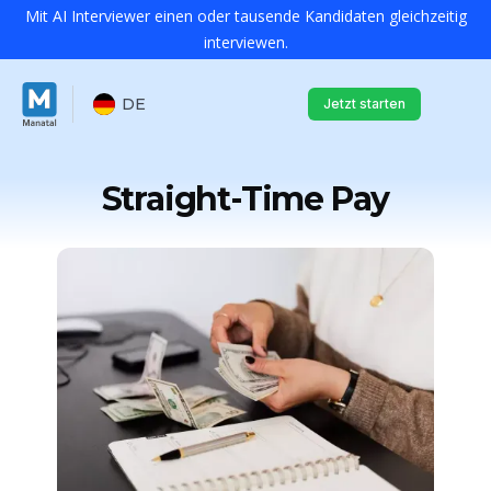
Mit AI Interviewer einen oder tausende Kandidaten gleichzeitig
interviewen.
DE
Jetzt starten
Straight-Time Pay