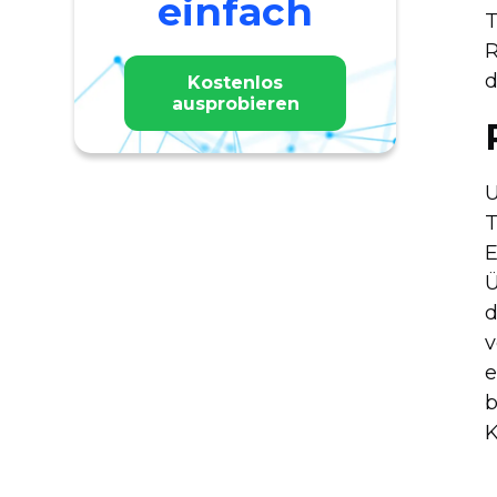
einfach
T
R
d
Kostenlos
ausprobieren
U
T
E
Ü
d
v
e
b
K