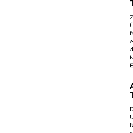
Z
Ü
f
e
d
M
E
D
U
f