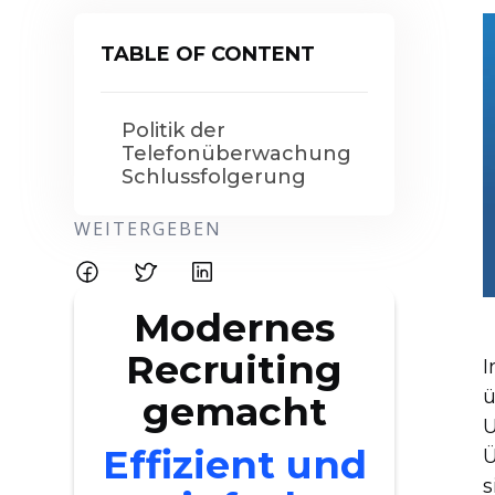
TABLE OF CONTENT
Politik der
Telefonüberwachung
Schlussfolgerung
WEITERGEBEN
Modernes
Recruiting
I
ü
gemacht
U
Effizient und
Ü
s