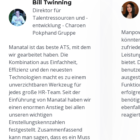
Bill Twinning
Direktor für
Talentressourcen und -
entwicklung - Charoen
Manpowe
Pokphand Gruppe
könnten
Manatal ist das beste ATS, mit dem
zufried
wir gearbeitet haben. Die
Leistun
Kombination aus Einfachheit,
bietet.
Effizienz und den neuesten
benutze
Technologien macht es zu einem
ausgesta
unverzichtbaren Werkzeug für
Funktio
jedes große HR-Team. Seit der
erfolgr
Einführung von Manatal haben wir
benötig
einen enormen Anstieg bei allen
ebenfal
unseren wichtigen
reagiert
Einstellungskennzahlen
festgestellt. Zusammenfassend
kann man sagen, dass es ein Muss