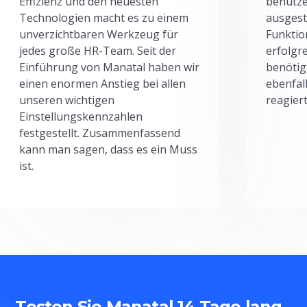
Effizienz und den neuesten
benutze
Technologien macht es zu einem
ausgesta
unverzichtbaren Werkzeug für
Funktio
jedes große HR-Team. Seit der
erfolgr
Einführung von Manatal haben wir
benötig
einen enormen Anstieg bei allen
ebenfal
unseren wichtigen
reagiert
Einstellungskennzahlen
festgestellt. Zusammenfassend
kann man sagen, dass es ein Muss
ist.
Testen Sie Manatal 14 Tage lang