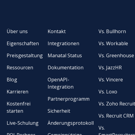
Über uns
Kontakt
Vs. Bullhorn
Eigenschaften
Integrationen
Vs. Workable
Preisgestaltung
Manatal Status
Vs. Greenhouse
Ressourcen
Dokumentation
Vs. JazzHR
Blog
OpenAPI-
Vs. Vincere
Integration
Karrieren
Vs. Loxo
Partnerprogramm
Kostenfrei
Vs. Zoho Recrui
starten
Sicherheit
Vs. Recruit CRM
Live-Schulung
Änderungsprotokoll
Vs.
ROI-Rechner
Gemeinnützige
SmartRecruiter