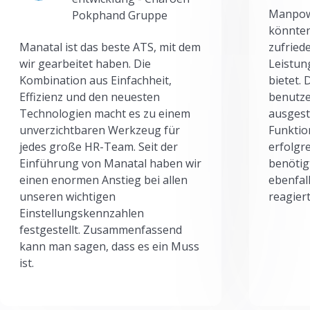
Manpowe
Pokphand Gruppe
könnten
Manatal ist das beste ATS, mit dem
zufried
wir gearbeitet haben. Die
Leistun
Kombination aus Einfachheit,
bietet.
Effizienz und den neuesten
benutze
Technologien macht es zu einem
ausgesta
unverzichtbaren Werkzeug für
Funktio
jedes große HR-Team. Seit der
erfolgr
Einführung von Manatal haben wir
benötig
einen enormen Anstieg bei allen
ebenfal
unseren wichtigen
reagiert
Einstellungskennzahlen
festgestellt. Zusammenfassend
kann man sagen, dass es ein Muss
ist.