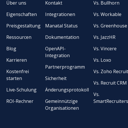
Über uns
Kontakt
Vs. Bullhorn
Eigenschaften
Integrationen
Vs. Workable
Preisgestaltung
Manatal Status
Vs. Greenhouse
Ressourcen
Dokumentation
Vs. JazzHR
Blog
OpenAPI-
Vs. Vincere
Integration
Karrieren
Vs. Loxo
Partnerprogramm
Kostenfrei
Vs. Zoho Recrui
starten
Sicherheit
Vs. Recruit CRM
Live-Schulung
Änderungsprotokoll
Vs.
ROI-Rechner
Gemeinnützige
SmartRecruiter
Organisationen