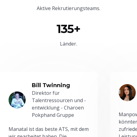
Aktive Rekrutierungsteams.
135+
Länder.
Bill Twinning
Direktor für
Talentressourcen und -
entwicklung - Charoen
Manpowe
Pokphand Gruppe
könnten
Manatal ist das beste ATS, mit dem
zufried
wir gearbeitet haben. Die
Leistun