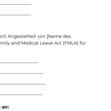
________________
________________
 ich Angestellte/r von [Name des
ily and Medical Leave Act (FMLA) für
____________________
______________________
_______________________
_____________________
 an: