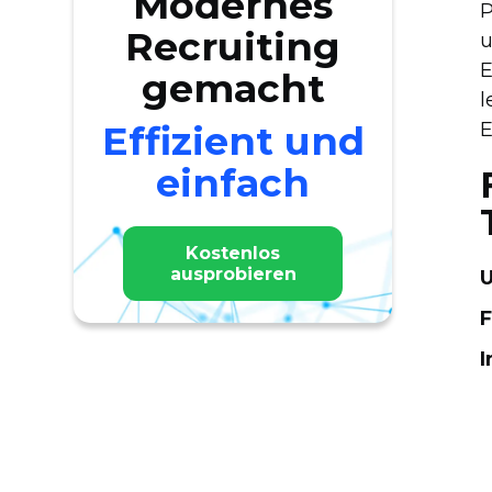
Modernes
P
Recruiting
u
E
gemacht
l
Effizient und
E
einfach
Kostenlos
ausprobieren
U
F
I