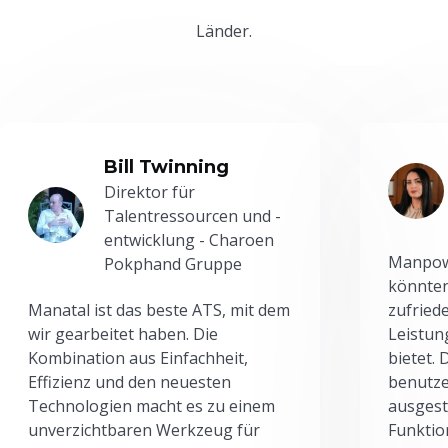
Länder.
Bill Twinning
Direktor für
Talentressourcen und -
entwicklung - Charoen
Manpowe
Pokphand Gruppe
könnten
Manatal ist das beste ATS, mit dem
zufried
wir gearbeitet haben. Die
Leistun
Kombination aus Einfachheit,
bietet.
Effizienz und den neuesten
benutze
Technologien macht es zu einem
ausgesta
unverzichtbaren Werkzeug für
Funktio