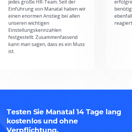
jedes große HR-Team. Seit der
erfolgr
Einführung von Manatal haben wir
benötig
einen enormen Anstieg bei allen
ebenfal
unseren wichtigen
reagiert
Einstellungskennzahlen
festgestellt. Zusammenfassend
kann man sagen, dass es ein Muss
ist.
Testen Sie Manatal 14 Tage lang
kostenlos und ohne
Verpflichtung.