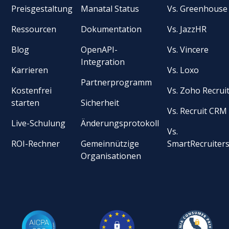
Preisgestaltung
Manatal Status
Vs. Greenhouse
Ressourcen
Dokumentation
Vs. JazzHR
Blog
OpenAPI-
Vs. Vincere
Integration
Karrieren
Vs. Loxo
Partnerprogramm
Kostenfrei
Vs. Zoho Recrui
starten
Sicherheit
Vs. Recruit CRM
Live-Schulung
Änderungsprotokoll
Vs.
ROI-Rechner
Gemeinnützige
SmartRecruiter
Organisationen