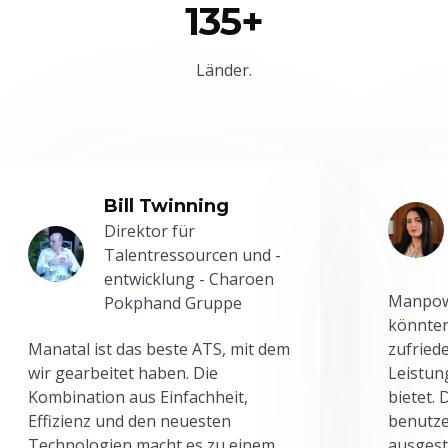
135+
Länder.
Bill Twinning
Direktor für
Talentressourcen und -
entwicklung - Charoen
Manpowe
Pokphand Gruppe
könnten
Manatal ist das beste ATS, mit dem
zufried
wir gearbeitet haben. Die
Leistun
Kombination aus Einfachheit,
bietet.
Effizienz und den neuesten
benutze
Technologien macht es zu einem
ausgesta