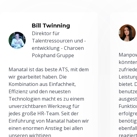
Bill Twinning
Direktor für
Talentressourcen und -
entwicklung - Charoen
Manpowe
Pokphand Gruppe
könnten
Manatal ist das beste ATS, mit dem
zufried
wir gearbeitet haben. Die
Leistun
Kombination aus Einfachheit,
bietet.
Effizienz und den neuesten
benutze
Technologien macht es zu einem
ausgesta
unverzichtbaren Werkzeug für
Funktio
jedes große HR-Team. Seit der
erfolgr
Einführung von Manatal haben wir
benötig
einen enormen Anstieg bei allen
ebenfal
unseren wichtigen
reagiert