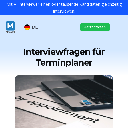
Mit AI Interviewer einen oder tausende Kandidaten gleichzeitig
interviewen.
DE
Jetzt starten
Interviewfragen für
Terminplaner