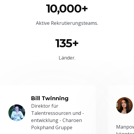
10,000+
Aktive Rekrutierungsteams.
135+
Länder.
Bill Twinning
Direktor für
Talentressourcen und -
entwicklung - Charoen
Manpowe
Pokphand Gruppe
könnten