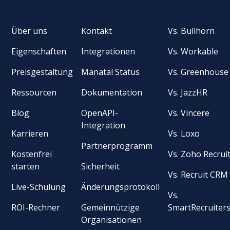
Über uns
Kontakt
Vs. Bullhorn
Eigenschaften
Integrationen
Vs. Workable
Preisgestaltung
Manatal Status
Vs. Greenhouse
Ressourcen
Dokumentation
Vs. JazzHR
Blog
OpenAPI-
Vs. Vincere
Integration
Karrieren
Vs. Loxo
Partnerprogramm
Kostenfrei
Vs. Zoho Recrui
starten
Sicherheit
Vs. Recruit CRM
Live-Schulung
Änderungsprotokoll
Vs.
ROI-Rechner
Gemeinnützige
SmartRecruiter
Organisationen