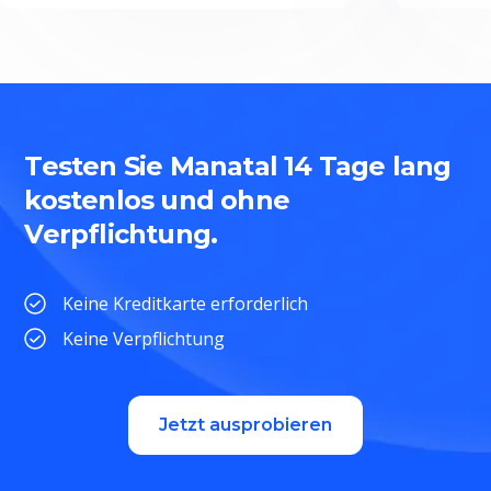
Testen Sie Manatal 14 Tage lang
kostenlos und ohne
Verpflichtung.
Keine Kreditkarte erforderlich
Keine Verpflichtung
Jetzt ausprobieren