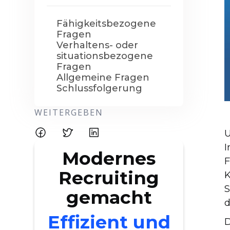
Fähigkeitsbezogene
Fragen
Verhaltens- oder
situationsbezogene
Fragen
Allgemeine Fragen
Schlussfolgerung
WEITERGEBEN
U
I
Modernes
F
Recruiting
K
S
gemacht
d
Effizient und
D