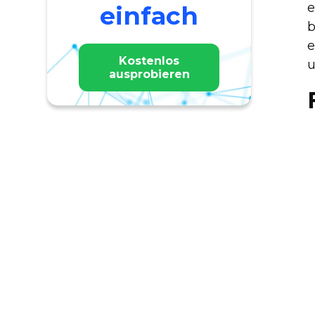
e
einfach
b
e
Kostenlos
u
ausprobieren