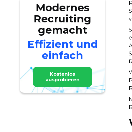
R
Modernes
S
Recruiting
v
gemacht
S
e
Effizient und
A
einfach
S
R
W
Kostenlos
ausprobieren
P
B
N
B