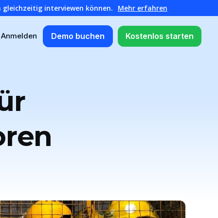
 gleichzeitig interviewen können.
Mehr erfahren
Demo buchen
Kostenlos starten
Anmelden
ür
oren