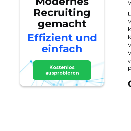
Modernes
V
Recruiting
D
gemacht
V
k
Effizient und
K
V
einfach
V
v
Kostenlos
P
ausprobieren