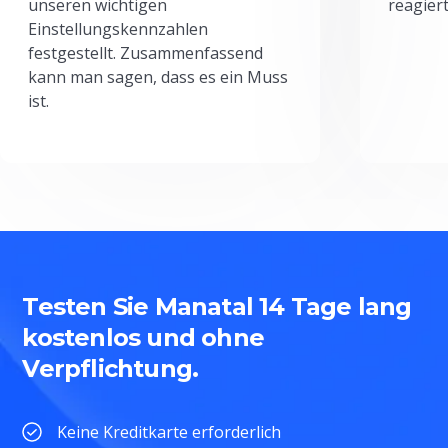
unseren wichtigen
reagiert
Einstellungskennzahlen
festgestellt. Zusammenfassend
kann man sagen, dass es ein Muss
ist.
Testen Sie Manatal 14 Tage lang
kostenlos und ohne
Verpflichtung.
Keine Kreditkarte erforderlich