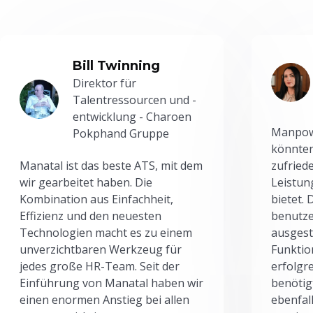
Bill Twinning
Direktor für
Talentressourcen und -
entwicklung - Charoen
Manpowe
Pokphand Gruppe
könnten
Manatal ist das beste ATS, mit dem
zufried
wir gearbeitet haben. Die
Leistun
Kombination aus Einfachheit,
bietet.
Effizienz und den neuesten
benutze
Technologien macht es zu einem
ausgesta
unverzichtbaren Werkzeug für
Funktio
jedes große HR-Team. Seit der
erfolgr
Einführung von Manatal haben wir
benötig
einen enormen Anstieg bei allen
ebenfal