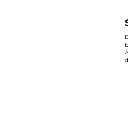
D
E
A
d