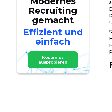
Modernes
a
Recruiting
B
R
gemacht
U
Effizient und
S
B
einfach
M
P
Kostenlos
ausprobieren