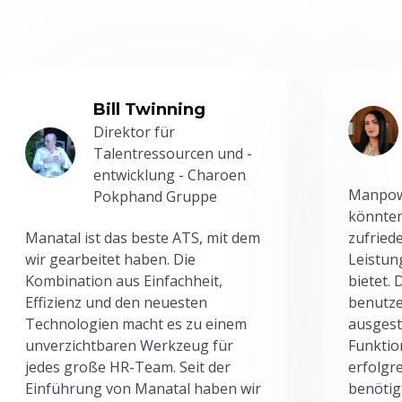
Bill Twinning
Direktor für
Talentressourcen und -
entwicklung - Charoen
Manpowe
Pokphand Gruppe
könnten
Manatal ist das beste ATS, mit dem
zufried
wir gearbeitet haben. Die
Leistun
Kombination aus Einfachheit,
bietet.
Effizienz und den neuesten
benutze
Technologien macht es zu einem
ausgesta
unverzichtbaren Werkzeug für
Funktio
jedes große HR-Team. Seit der
erfolgr
Einführung von Manatal haben wir
benötig