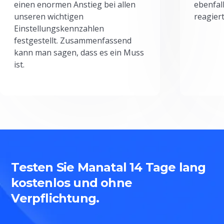
einen enormen Anstieg bei allen
ebenfal
unseren wichtigen
reagiert
Einstellungskennzahlen
festgestellt. Zusammenfassend
kann man sagen, dass es ein Muss
ist.
Testen Sie Manatal 14 Tage lang
kostenlos und ohne
Verpflichtung.