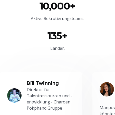
10,000+
Aktive Rekrutierungsteams.
135+
Länder.
Bill Twinning
Direktor für
Talentressourcen und -
entwicklung - Charoen
Manpowe
Pokphand Gruppe
könnten