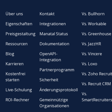
Über uns
Kontakt
Vs. Bullhorn
Eigenschaften
Integrationen
Vs. Workable
Preisgestaltung
Manatal Status
Vs. Greenhouse
Ressourcen
Dokumentation
Vs. JazzHR
Blog
OpenAPI-
Vs. Vincere
Integration
Karrieren
Vs. Loxo
Partnerprogramm
Kostenfrei
Vs. Zoho Recrui
starten
Sicherheit
Vs. Recruit CRM
Live-Schulung
Änderungsprotokoll
Vs.
ROI-Rechner
Gemeinnützige
SmartRecruiter
Organisationen