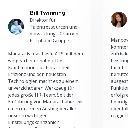
Bill Twinning
Direktor für
Talentressourcen und -
entwicklung - Charoen
Manpowe
Pokphand Gruppe
könnten
Manatal ist das beste ATS, mit dem
zufried
wir gearbeitet haben. Die
Leistun
Kombination aus Einfachheit,
bietet.
Effizienz und den neuesten
benutze
Technologien macht es zu einem
ausgesta
unverzichtbaren Werkzeug für
Funktio
jedes große HR-Team. Seit der
erfolgr
Einführung von Manatal haben wir
benötig
einen enormen Anstieg bei allen
ebenfal
unseren wichtigen
reagiert
Einstellungskennzahlen