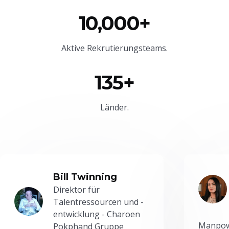
10,000+
Aktive Rekrutierungsteams.
135+
Länder.
Bill Twinning
Direktor für
Talentressourcen und -
entwicklung - Charoen
Manpowe
Pokphand Gruppe