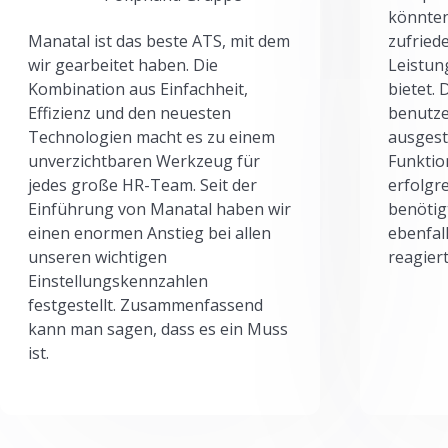
könnten
Manatal ist das beste ATS, mit dem
zufried
wir gearbeitet haben. Die
Leistun
Kombination aus Einfachheit,
bietet.
Effizienz und den neuesten
benutze
Technologien macht es zu einem
ausgesta
unverzichtbaren Werkzeug für
Funktio
jedes große HR-Team. Seit der
erfolgr
Einführung von Manatal haben wir
benötig
einen enormen Anstieg bei allen
ebenfal
unseren wichtigen
reagiert
Einstellungskennzahlen
festgestellt. Zusammenfassend
kann man sagen, dass es ein Muss
ist.