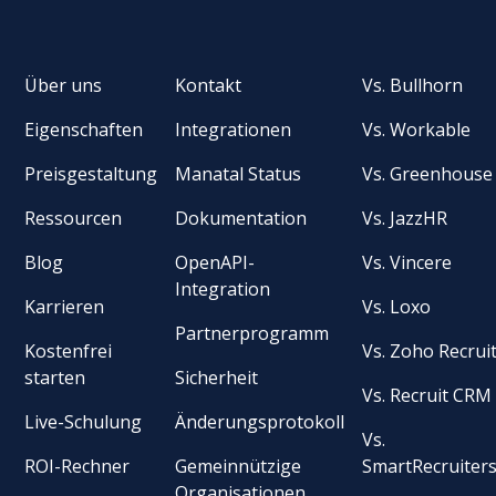
Über uns
Kontakt
Vs. Bullhorn
Eigenschaften
Integrationen
Vs. Workable
Preisgestaltung
Manatal Status
Vs. Greenhouse
Ressourcen
Dokumentation
Vs. JazzHR
Blog
OpenAPI-
Vs. Vincere
Integration
Karrieren
Vs. Loxo
Partnerprogramm
Kostenfrei
Vs. Zoho Recrui
starten
Sicherheit
Vs. Recruit CRM
Live-Schulung
Änderungsprotokoll
Vs.
ROI-Rechner
Gemeinnützige
SmartRecruiter
Organisationen