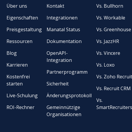
Über uns
Kontakt
Vs. Bullhorn
Eigenschaften
Integrationen
Vs. Workable
Preisgestaltung
Manatal Status
Vs. Greenhouse
Ressourcen
Dokumentation
Vs. JazzHR
Blog
OpenAPI-
Vs. Vincere
Integration
Karrieren
Vs. Loxo
Partnerprogramm
Kostenfrei
Vs. Zoho Recrui
starten
Sicherheit
Vs. Recruit CRM
Live-Schulung
Änderungsprotokoll
Vs.
ROI-Rechner
Gemeinnützige
SmartRecruiter
Organisationen