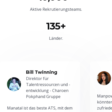
Aktive Rekrutierungsteams.
135+
Länder.
Bill Twinning
Direktor für
Talentressourcen und -
entwicklung - Charoen
Manpowe
Pokphand Gruppe
könnten
Manatal ist das beste ATS, mit dem
zufried