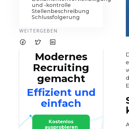
und -kontrolle
Stellenbeschreibung
Schlussfolgerung
WEITERGEBEN
Modernes
D
e
Recruiting
w
gemacht
d
E
Effizient und
einfach
Kostenlos
A
ausprobieren