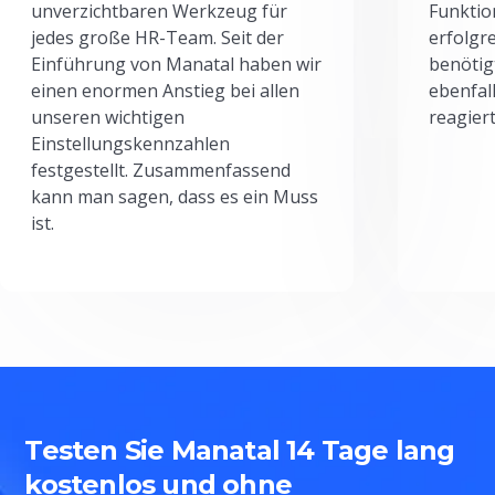
unverzichtbaren Werkzeug für
Funktio
jedes große HR-Team. Seit der
erfolgr
Einführung von Manatal haben wir
benötig
einen enormen Anstieg bei allen
ebenfal
unseren wichtigen
reagiert
Einstellungskennzahlen
festgestellt. Zusammenfassend
kann man sagen, dass es ein Muss
ist.
Testen Sie Manatal 14 Tage lang
kostenlos und ohne