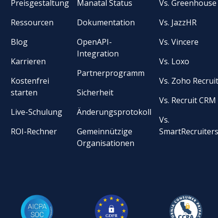
Preisgestaltung
Manatal Status
Vs. Greenhouse
Ressourcen
Dokumentation
Vs. JazzHR
Blog
OpenAPI-
Vs. Vincere
Integration
Karrieren
Vs. Loxo
Partnerprogramm
Kostenfrei
Vs. Zoho Recrui
starten
Sicherheit
Vs. Recruit CRM
Live-Schulung
Änderungsprotokoll
Vs.
ROI-Rechner
Gemeinnützige
SmartRecruiter
Organisationen