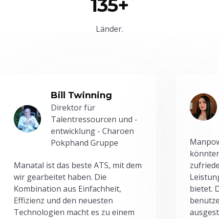
135+
Länder.
Bill Twinning
Direktor für
Talentressourcen und -
entwicklung - Charoen
Manpowe
Pokphand Gruppe
könnten
Manatal ist das beste ATS, mit dem
zufried
wir gearbeitet haben. Die
Leistun
Kombination aus Einfachheit,
bietet.
Effizienz und den neuesten
benutze
Technologien macht es zu einem
ausgesta