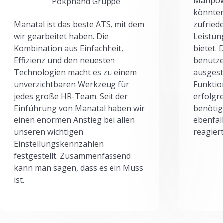
Manpowe
Pokphand Gruppe
könnten
Manatal ist das beste ATS, mit dem
zufried
wir gearbeitet haben. Die
Leistun
Kombination aus Einfachheit,
bietet.
Effizienz und den neuesten
benutze
Technologien macht es zu einem
ausgesta
unverzichtbaren Werkzeug für
Funktio
jedes große HR-Team. Seit der
erfolgr
Einführung von Manatal haben wir
benötig
einen enormen Anstieg bei allen
ebenfal
unseren wichtigen
reagiert
Einstellungskennzahlen
festgestellt. Zusammenfassend
kann man sagen, dass es ein Muss
ist.