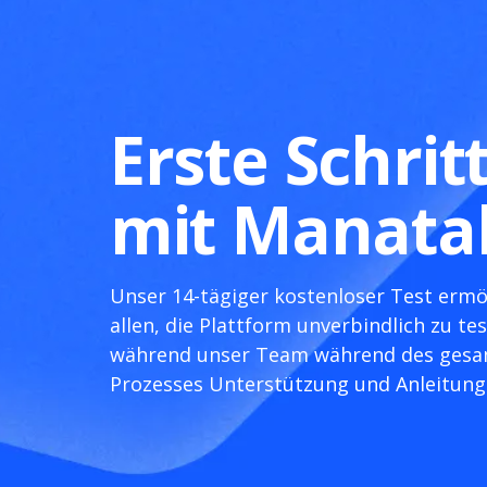
Erste Schrit
mit Manata
Unser 14-tägiger kostenloser Test ermö
allen, die Plattform unverbindlich zu tes
während unser Team während des ges
Prozesses Unterstützung und Anleitung 