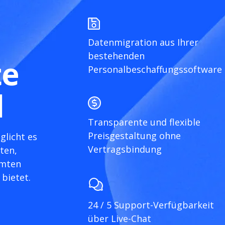
Datenmigration aus Ihrer
bestehenden
te
Personalbeschaffungssoftware
l
Transparente und flexible
Preisgestaltung ohne
glicht es
Vertragsbindung
ten,
amten
bietet.
24 / 5 Support-Verfügbarkeit
über Live-Chat