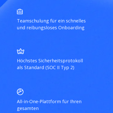
Teamschulung für ein schnelles
und reibungsloses Onboarding
Höchstes Sicherheitsprotokoll
als Standard (SOC II Typ 2)
All-in-One-Plattform für Ihren
gesamten