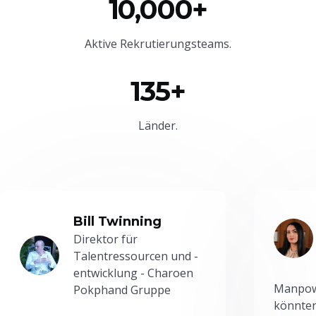
10,000+
Aktive Rekrutierungsteams.
135+
Länder.
Bill Twinning
Direktor für
Talentressourcen und -
entwicklung - Charoen
Manpowe
Pokphand Gruppe
könnten