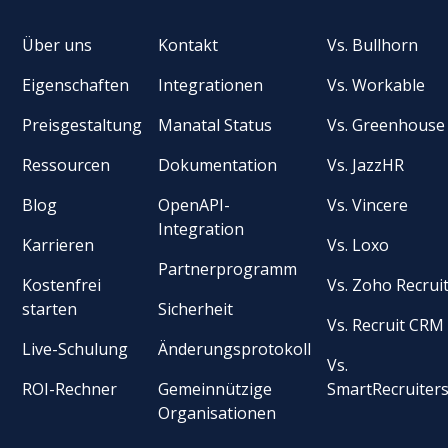
Über uns
Kontakt
Vs. Bullhorn
Eigenschaften
Integrationen
Vs. Workable
Preisgestaltung
Manatal Status
Vs. Greenhouse
Ressourcen
Dokumentation
Vs. JazzHR
Blog
OpenAPI-
Vs. Vincere
Integration
Karrieren
Vs. Loxo
Partnerprogramm
Kostenfrei
Vs. Zoho Recrui
starten
Sicherheit
Vs. Recruit CRM
Live-Schulung
Änderungsprotokoll
Vs.
ROI-Rechner
Gemeinnützige
SmartRecruiter
Organisationen