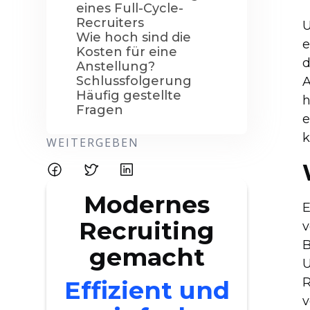
eines Full-Cycle-
Recruiters
U
Wie hoch sind die
e
Kosten für eine
d
Anstellung?
Schlussfolgerung
A
Häufig gestellte
h
Fragen
e
k
WEITERGEBEN
Modernes
E
Recruiting
v
B
gemacht
U
R
Effizient und
v