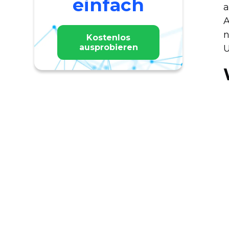
einfach
a
A
n
Kostenlos
ausprobieren
U