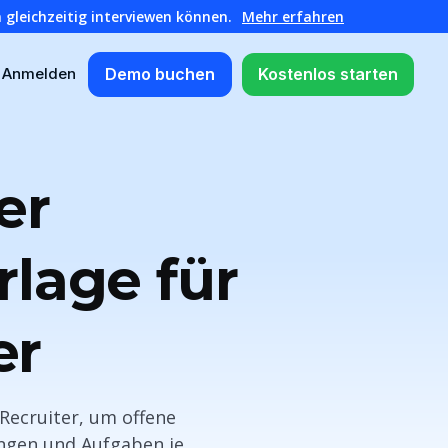
 gleichzeitig interviewen können.
Mehr erfahren
Demo buchen
Kostenlos starten
Anmelden
er
lage für
er
 Recruiter, um offene
ungen und Aufgaben je