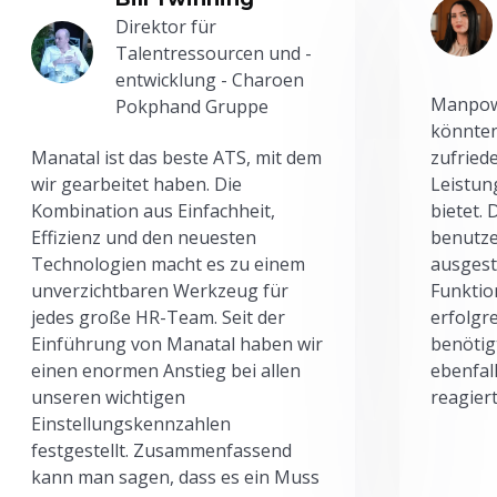
Direktor für
Talentressourcen und -
entwicklung - Charoen
Manpowe
Pokphand Gruppe
könnten
Manatal ist das beste ATS, mit dem
zufried
wir gearbeitet haben. Die
Leistun
Kombination aus Einfachheit,
bietet.
Effizienz und den neuesten
benutze
Technologien macht es zu einem
ausgesta
unverzichtbaren Werkzeug für
Funktio
jedes große HR-Team. Seit der
erfolgr
Einführung von Manatal haben wir
benötig
einen enormen Anstieg bei allen
ebenfal
unseren wichtigen
reagiert
Einstellungskennzahlen
festgestellt. Zusammenfassend
kann man sagen, dass es ein Muss