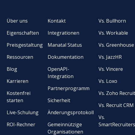
Über uns
Kontakt
Vs. Bullhorn
Eigenschaften
Integrationen
Vs. Workable
Preisgestaltung
Manatal Status
Vs. Greenhouse
Ressourcen
Dokumentation
Vs. JazzHR
Blog
OpenAPI-
Vs. Vincere
Integration
Karrieren
Vs. Loxo
Partnerprogramm
Kostenfrei
Vs. Zoho Recrui
starten
Sicherheit
Vs. Recruit CRM
Live-Schulung
Änderungsprotokoll
Vs.
ROI-Rechner
Gemeinnützige
SmartRecruiter
Organisationen