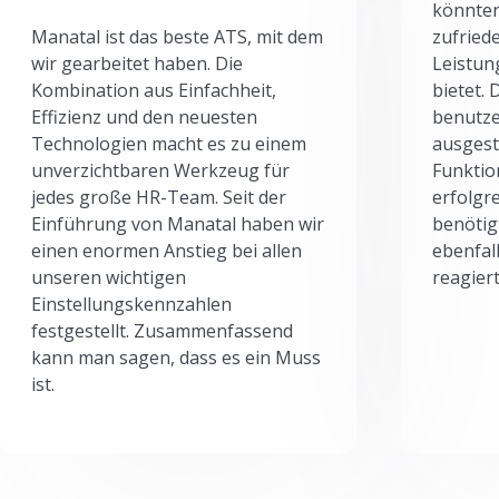
könnten
Manatal ist das beste ATS, mit dem
zufried
wir gearbeitet haben. Die
Leistun
Kombination aus Einfachheit,
bietet.
Effizienz und den neuesten
benutze
Technologien macht es zu einem
ausgesta
unverzichtbaren Werkzeug für
Funktio
jedes große HR-Team. Seit der
erfolgr
Einführung von Manatal haben wir
benötig
einen enormen Anstieg bei allen
ebenfal
unseren wichtigen
reagiert
Einstellungskennzahlen
festgestellt. Zusammenfassend
kann man sagen, dass es ein Muss
ist.