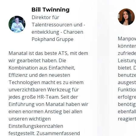
Bill Twinning
Direktor für
Talentressourcen und -
entwicklung - Charoen
Manpowe
Pokphand Gruppe
könnten
Manatal ist das beste ATS, mit dem
zufried
wir gearbeitet haben. Die
Leistun
Kombination aus Einfachheit,
bietet.
Effizienz und den neuesten
benutze
Technologien macht es zu einem
ausgesta
unverzichtbaren Werkzeug für
Funktio
jedes große HR-Team. Seit der
erfolgr
Einführung von Manatal haben wir
benötig
einen enormen Anstieg bei allen
ebenfal
unseren wichtigen
reagiert
Einstellungskennzahlen
festgestellt. Zusammenfassend