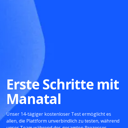
Erste Schritte mit
Manatal
Unser 14-tägiger kostenloser Test ermöglicht es
allen, die Plattform unverbindlich zu testen, während
unser Team während des gesamten Prozesses