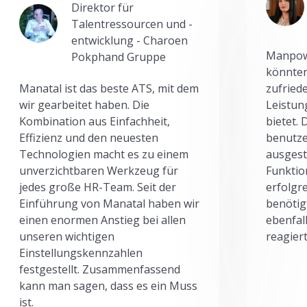
Direktor für
Talentressourcen und -
entwicklung - Charoen
Manpowe
Pokphand Gruppe
könnten
Manatal ist das beste ATS, mit dem
zufried
wir gearbeitet haben. Die
Leistun
Kombination aus Einfachheit,
bietet.
Effizienz und den neuesten
benutze
Technologien macht es zu einem
ausgesta
unverzichtbaren Werkzeug für
Funktio
jedes große HR-Team. Seit der
erfolgr
Einführung von Manatal haben wir
benötig
einen enormen Anstieg bei allen
ebenfal
unseren wichtigen
reagiert
Einstellungskennzahlen
festgestellt. Zusammenfassend
kann man sagen, dass es ein Muss
ist.