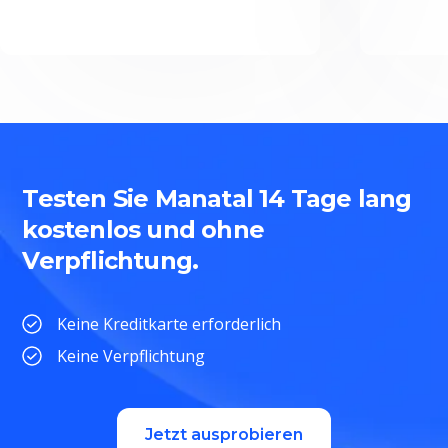
Testen Sie Manatal 14 Tage lang
kostenlos und ohne
Verpflichtung.
Keine Kreditkarte erforderlich
Keine Verpflichtung
Jetzt ausprobieren