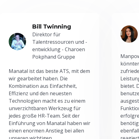
Bill Twinning
Direktor für
Talentressourcen und -
entwicklung - Charoen
Manpowe
Pokphand Gruppe
könnten
Manatal ist das beste ATS, mit dem
zufried
wir gearbeitet haben. Die
Leistun
Kombination aus Einfachheit,
bietet.
Effizienz und den neuesten
benutze
Technologien macht es zu einem
ausgesta
unverzichtbaren Werkzeug für
Funktio
jedes große HR-Team. Seit der
erfolgr
Einführung von Manatal haben wir
benötig
einen enormen Anstieg bei allen
ebenfal
unseren wichtigen
reagiert