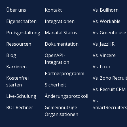
Über uns
Kontakt
Vs. Bullhorn
Eigenschaften
Integrationen
Vs. Workable
Preisgestaltung
Manatal Status
Vs. Greenhouse
Ressourcen
Dokumentation
Vs. JazzHR
Blog
OpenAPI-
Vs. Vincere
Integration
Karrieren
Vs. Loxo
Partnerprogramm
Kostenfrei
Vs. Zoho Recrui
starten
Sicherheit
Vs. Recruit CRM
Live-Schulung
Änderungsprotokoll
Vs.
ROI-Rechner
Gemeinnützige
SmartRecruiter
Organisationen