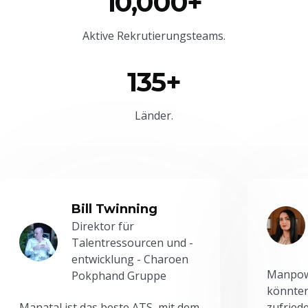
10,000+
Aktive Rekrutierungsteams.
135+
Länder.
Bill Twinning
Direktor für
Talentressourcen und -
entwicklung - Charoen
Manpowe
Pokphand Gruppe
könnten
Manatal ist das beste ATS, mit dem
zufried