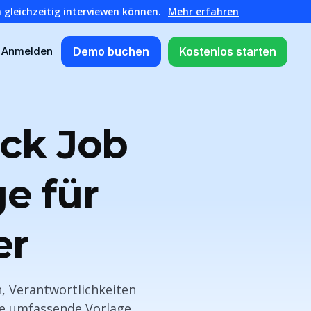
 gleichzeitig interviewen können.
Mehr erfahren
Demo buchen
Kostenlos starten
Anmelden
ock Job
e für
er
n, Verantwortlichkeiten
ine umfassende Vorlage