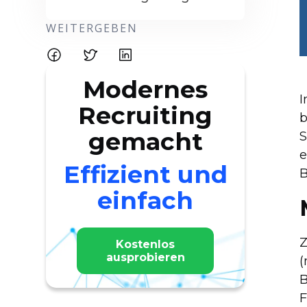
WEITERGEBEN
Modernes
I
Recruiting
b
gemacht
S
e
Effizient und
B
einfach
Z
Kostenlos
ausprobieren
(
B
F