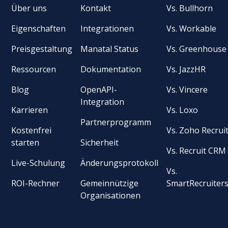
Über uns
Kontakt
Vs. Bullhorn
Eigenschaften
Integrationen
Vs. Workable
Preisgestaltung
Manatal Status
Vs. Greenhouse
Ressourcen
Dokumentation
Vs. JazzHR
Blog
OpenAPI-
Vs. Vincere
Integration
Karrieren
Vs. Loxo
Partnerprogramm
Kostenfrei
Vs. Zoho Recrui
starten
Sicherheit
Vs. Recruit CRM
Live-Schulung
Änderungsprotokoll
Vs.
ROI-Rechner
Gemeinnützige
SmartRecruiter
Organisationen