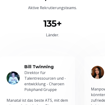
Aktive Rekrutierungsteams.
135+
Länder.
Bill Twinning
Direktor für
Talentressourcen und -
entwicklung - Charoen
Manpowe
Pokphand Gruppe
könnten
Manatal ist das beste ATS, mit dem
zufried