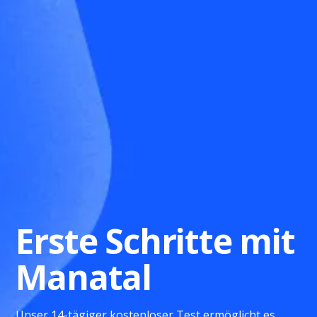
Erste Schritte mit
Manatal
Unser 14-tägiger kostenloser Test ermöglicht es