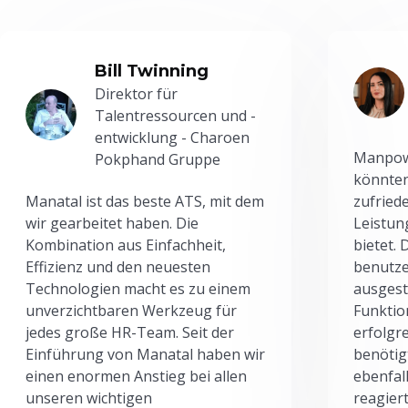
Bill Twinning
Direktor für
Talentressourcen und -
entwicklung - Charoen
Manpowe
Pokphand Gruppe
könnten
Manatal ist das beste ATS, mit dem
zufried
wir gearbeitet haben. Die
Leistun
Kombination aus Einfachheit,
bietet.
Effizienz und den neuesten
benutze
Technologien macht es zu einem
ausgesta
unverzichtbaren Werkzeug für
Funktio
jedes große HR-Team. Seit der
erfolgr
Einführung von Manatal haben wir
benötig
einen enormen Anstieg bei allen
ebenfal
unseren wichtigen
reagiert