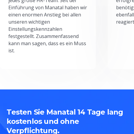
jedes große HR-Team. Seit der
erfolgr
Einführung von Manatal haben wir
benötig
einen enormen Anstieg bei allen
ebenfal
unseren wichtigen
reagiert
Einstellungskennzahlen
festgestellt. Zusammenfassend
kann man sagen, dass es ein Muss
ist.
Testen Sie Manatal 14 Tage lang
kostenlos und ohne
Verpflichtung.