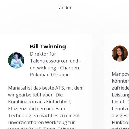
Länder.
Bill Twinning
Direktor für
Talentressourcen und -
entwicklung - Charoen
Manpowe
Pokphand Gruppe
könnten
Manatal ist das beste ATS, mit dem
zufried
wir gearbeitet haben. Die
Leistun
Kombination aus Einfachheit,
bietet.
Effizienz und den neuesten
benutze
Technologien macht es zu einem
ausgesta
unverzichtbaren Werkzeug für
Funktio