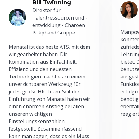
Bill Twinning
Direktor für
Talentressourcen und -
entwicklung - Charoen
Manpowe
Pokphand Gruppe
könnten
Manatal ist das beste ATS, mit dem
zufried
wir gearbeitet haben. Die
Leistun
Kombination aus Einfachheit,
bietet.
Effizienz und den neuesten
benutze
Technologien macht es zu einem
ausgesta
unverzichtbaren Werkzeug für
Funktio
jedes große HR-Team. Seit der
erfolgr
Einführung von Manatal haben wir
benötig
einen enormen Anstieg bei allen
ebenfal
unseren wichtigen
reagiert
Einstellungskennzahlen
festgestellt. Zusammenfassend
kann man sagen, dass es ein Muss