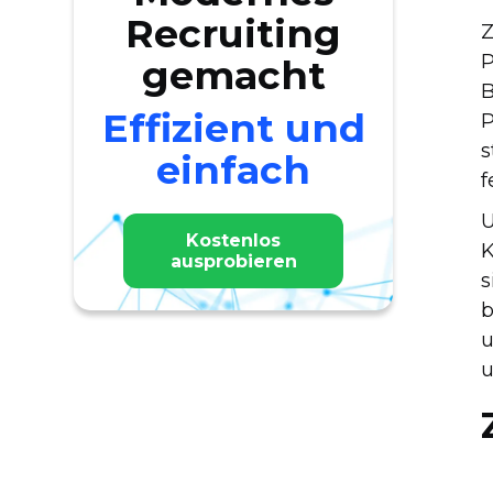
Recruiting
Z
P
gemacht
B
Effizient und
P
s
einfach
f
U
Kostenlos
K
ausprobieren
s
b
u
u