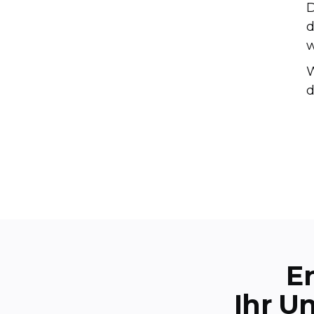
D
d
w
W
d
E
Ihr U