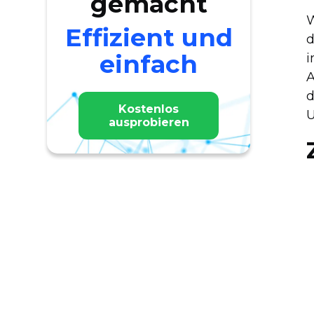
gemacht
W
Effizient und
d
einfach
i
A
d
Kostenlos
U
ausprobieren