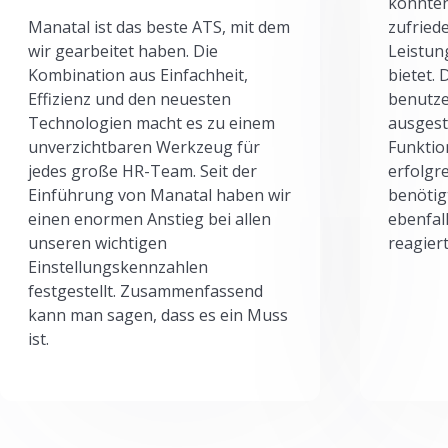
könnten
Manatal ist das beste ATS, mit dem
zufried
wir gearbeitet haben. Die
Leistun
Kombination aus Einfachheit,
bietet.
Effizienz und den neuesten
benutze
Technologien macht es zu einem
ausgesta
unverzichtbaren Werkzeug für
Funktio
jedes große HR-Team. Seit der
erfolgr
Einführung von Manatal haben wir
benötig
einen enormen Anstieg bei allen
ebenfal
unseren wichtigen
reagiert
Einstellungskennzahlen
festgestellt. Zusammenfassend
kann man sagen, dass es ein Muss
ist.