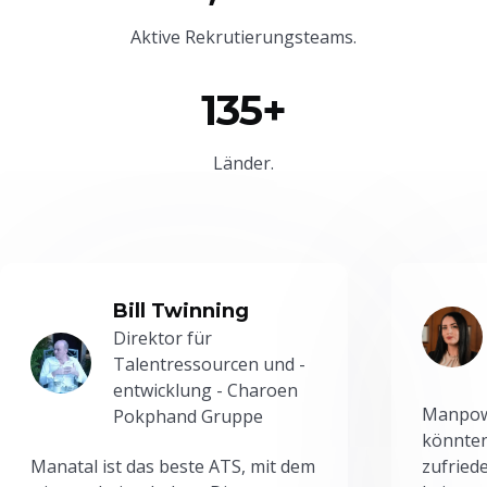
Aktive Rekrutierungsteams.
135+
Länder.
Bill Twinning
Direktor für
Talentressourcen und -
entwicklung - Charoen
Manpowe
Pokphand Gruppe
könnten
Manatal ist das beste ATS, mit dem
zufried